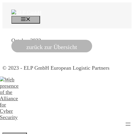
Skip
to
content
Menu
October 2022
zurück zur Übersicht
© 2023 - ELP GmbH European Logistic Partners