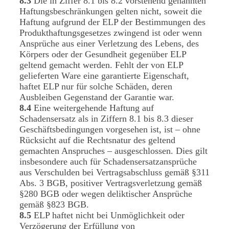
8.3
Die in Ziffer 8.1 bis 8.2 vorstehend genannten
Haftungsbeschränkungen gelten nicht, soweit die
Haftung aufgrund der ELP der Bestimmungen des
Produkthaftungsgesetzes zwingend ist oder wenn
Ansprüche aus einer Verletzung des Lebens, des
Körpers oder der Gesundheit gegenüber ELP
geltend gemacht werden. Fehlt der von ELP
gelieferten Ware eine garantierte Eigenschaft,
haftet ELP nur für solche Schäden, deren
Ausbleiben Gegenstand der Garantie war.
8.4
Eine weitergehende Haftung auf
Schadensersatz als in Ziffern 8.1 bis 8.3 dieser
Geschäftsbedingungen vorgesehen ist, ist – ohne
Rücksicht auf die Rechtsnatur des geltend
gemachten Anspruches – ausgeschlossen. Dies gilt
insbesondere auch für Schadensersatzansprüche
aus Verschulden bei Vertragsabschluss gemäß §311
Abs. 3 BGB, positiver Vertragsverletzung gemäß
§280 BGB oder wegen deliktischer Ansprüche
gemäß §823 BGB.
8.5
ELP haftet nicht bei Unmöglichkeit oder
Verzögerung der Erfüllung von