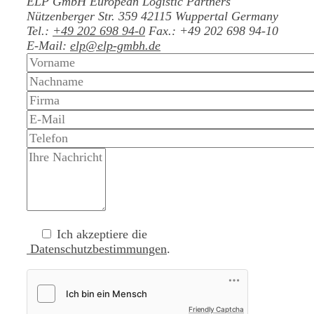
ELP GmbH
European Logistic Partners
Nützenberger Str. 359
42115 Wuppertal
Germany
Tel.:
+49 202 698 94-0
Fax.: +49 202 698 94-10
E-Mail:
elp@elp-gmbh.de
Ich akzeptiere die
Datenschutzbestimmungen
.
Friendly Captcha