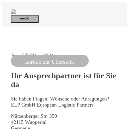
Skip
to
content
Menu
June 2026
May 2024
zurück zur Übersicht
Ihr Ansprechpartner
ist für Sie
da
Sie haben Fragen, Wünsche oder Anregungen?
ELP GmbH
European Logistic Partners
Nützenberger Str. 359
42115 Wuppertal
Germany