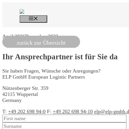
Skip
to
content
Menu
April 2026
December 2022
zurück zur Übersicht
Ihr Ansprechpartner
ist für Sie da
Sie haben Fragen, Wünsche oder Anregungen?
ELP GmbH
European Logistic Partners
Nützenberger Str. 359
42115 Wuppertal
Germany
T:
+49 202 698 94-0
F:
+49 202 698 94-10
elp@elp-gmbh.