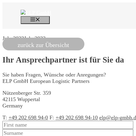
Skip
to
content
Menu
July 2023
July 2023
zurück zur Übersicht
Ihr Ansprechpartner
ist für Sie da
Sie haben Fragen, Wünsche oder Anregungen?
ELP GmbH
European Logistic Partners
Nützenberger Str. 359
42115 Wuppertal
Germany
T:
+49 202 698 94-0
F:
+49 202 698 94-10
elp@elp-gmbh.