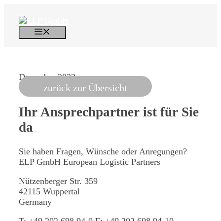
Skip
to
content
Menu
December 2022
zurück zur Übersicht
Ihr Ansprechpartner
ist für Sie
da
Sie haben Fragen, Wünsche oder Anregungen?
ELP GmbH
European Logistic Partners
Nützenberger Str. 359
42115 Wuppertal
Germany
T:
+49 202 698 94-0
F:
+49 202 698 94-10