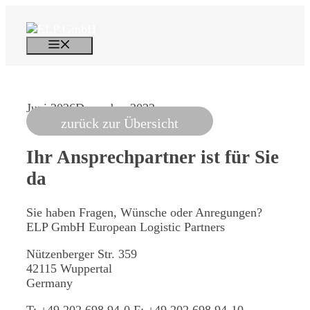
Zum
Inhalt
springen
Menü
Juni 2026
Dezember 2022
zurück zur Übersicht
Ihr Ansprechpartner
ist für Sie
da
Sie haben Fragen, Wünsche oder Anregungen?
ELP GmbH
European Logistic Partners
Nützenberger Str. 359
42115 Wuppertal
Germany
T:
+49 202 698 94-0
F:
+49 202 698 94-10