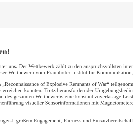
en!
er uns. Der Wettbewerb zählt zu den anspruchsvollsten inte
dieser Wettbewerb vom Fraunhofer-Institut für Kommunikatio
 „Reconnaissance of Explosive Remnants of War“ teilgenomme
tz erreichen konnten. Trotz herausfordernder Umgebungsbedi
d des gesamten Wettbewerbs eine konstant zuverlässige Leist
nführung visueller Sensorinformationen mit Magnetometerd
mgeist, großem Engagement, Fairness und Einsatzbereitschaf